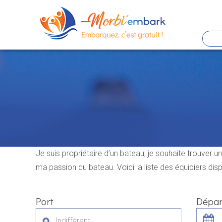
Panneau de gestion des cookies
Aller
au
contenu
principal
Je suis propriétaire d’un bateau, je souhaite trouver 
ma passion du bateau. Voici la liste des équipiers disp
Port
Dépar
Indifférent