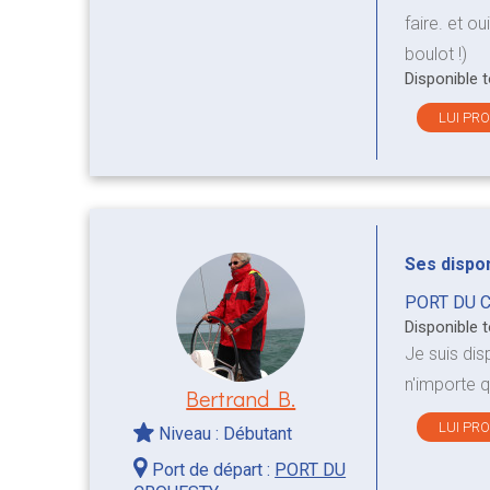
faire. et o
boulot !)
Disponible 
LUI PR
Ses disponi
PORT DU 
Disponible 
Je suis dis
n'importe q
Bertrand B.
LUI PR
Niveau : Débutant
Port de départ :
PORT DU