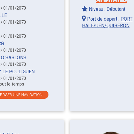
0
01/01/2070
Niveau : Débutant
LLE
Port de départ :
PORT
0
01/01/2070
HALIGUEN/QUIBERON
0
01/01/2070
RG
0
01/01/2070
LO SABLONS
0
01/01/2070
/ LE POULIGUEN
0
01/01/2070
tout le temps
OPOSER UNE NAVIGATION