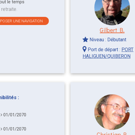
tout le temps
 retraite.
OPOSER UNE NAVIGATION
Gilbert B.
Niveau : Débutant
Port de départ :
PORT
HALIGUEN/QUIBERON
bilités :
0
01/01/2070
0
01/01/2070
Christian R.