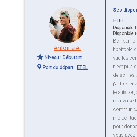
Ses disponi
ETEL
Disponible 
Disponible 
Bonjour, je 
Antoine A.
habitable 
Niveau : Débutant
vue les cond
n'est plus
Port de départ :
ETEL
de sorties.
j'ai très en
je suis tou
mauvaise h
communicati
me contacte
pour donne
vous avez a