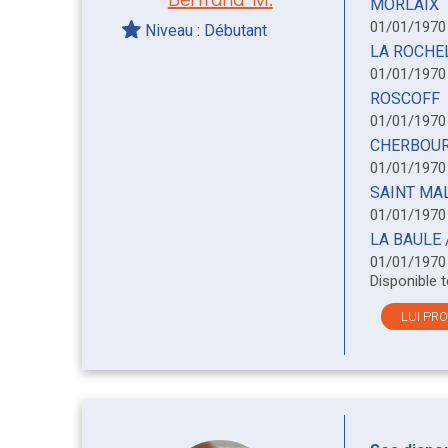
MORLAIX
01/01/197
Niveau : Débutant
LA ROCHE
01/01/197
ROSCOFF
01/01/197
CHERBOU
01/01/197
SAINT MA
01/01/197
LA BAULE 
01/01/197
Disponible 
LUI PR