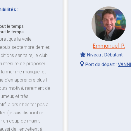
bilités :
tout le temps
tout le temps
pratique la voile
Emmanuel P.
depuis septembre dernier.
Niveau : Débutant
itions sanitaire, le club
 en mesure de proposer
Port de départ :
VANN
. la mer me manque, et
vie d'en apprendre plus !
jours motivé, rarement de
umeur, et très
f. alors n'hésiter pas à
r. (je suis disponible
r un coup de main si
ussi de l'entretient à