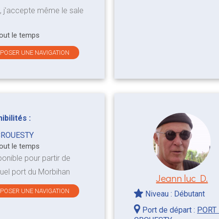
ui, j'accepte même le sale
tout le temps
OPOSER UNE NAVIGATION
bilités :
CROUESTY
tout le temps
ponible pour partir de
uel port du Morbihan
Jeann luc D.
OPOSER UNE NAVIGATION
Niveau : Débutant
Port de départ :
PORT