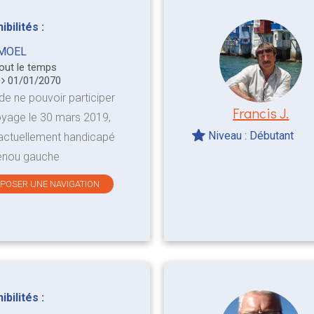
bilités :
MOEL
tout le temps
0
01/01/2070
 de ne pouvoir participer
Francis J.
yage le 30 mars 2019,
Niveau : Débutant
 actuellement handicapé
enou gauche
OPOSER UNE NAVIGATION
bilités :