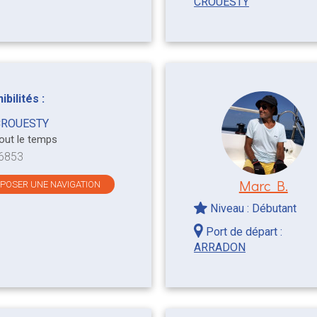
CROUESTY
bilités :
CROUESTY
tout le temps
26853
Marc B.
OPOSER UNE NAVIGATION
Niveau : Débutant
Port de départ :
ARRADON