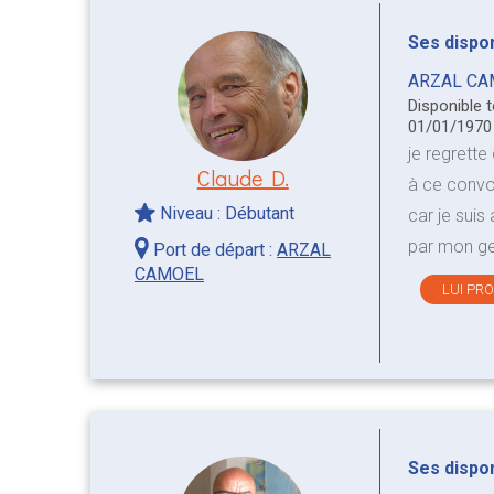
Ses disponi
ARZAL CA
Disponible 
01/01/197
je regrette
Claude D.
à ce convo
Niveau : Débutant
car je suis
par mon g
Port de départ :
ARZAL
CAMOEL
LUI PR
Ses disponi