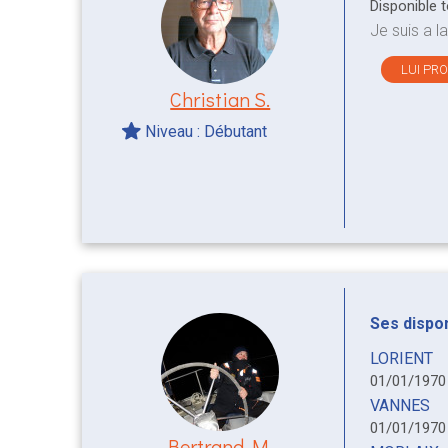
Disponible 
Je suis a la
LUI PR
Christian S.
Niveau : Débutant
Ses disponi
LORIENT
01/01/197
VANNES
01/01/197
Bertrand M.