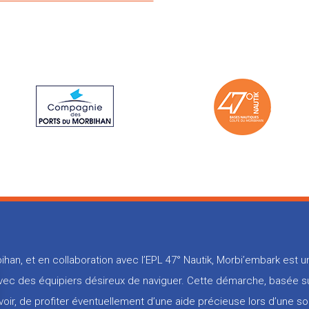
ihan, et en collaboration avec l’EPL 47° Nautik, Morbi’embark est
 avec des équipiers désireux de naviguer. Cette démarche, basée su
voir, de profiter éventuellement d’une aide précieuse lors d’une so