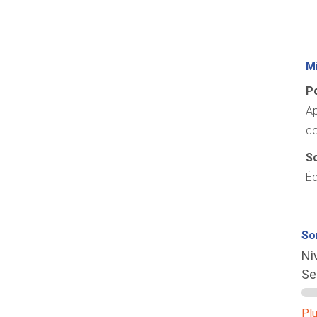
Mi
Po
Ap
co
So
Éq
So
Ni
Se
Plu