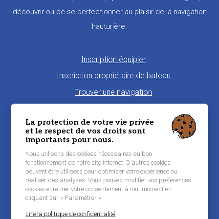
découvrir ou de se perfectionner au plaisir de la navigation
hauturière.
Pied
Inscription équipier
de
Inscription propriétaire de bateau
page
Trouver une navigation
Proposer une navigation
La protection de votre vie privée
La charte Morbi'Embark
et le respect de vos droits sont
importants pour nous.
Niveau de pratique maritime
Nous utilisons des cookies nécessaires au bon
Conditions générales d'utilisation
fonctionnement de notre site internet. D’autres cookies
peuvent être utilisées pour optimiser votre expérience ou
Contacter Morbi’Embark
réaliser des analyses. Vous pouvez modifier vos préférences
Mentions légales
cookies et retirer votre consentement à tout moment en
cliquant sur « Paramétrer ».
Lire la politique de confidentialité