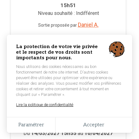
15h51
Niveau souhaité : Indifférent
Daniel A.
Sortie proposée par
JE VEUX PARTICIPER
La protection de votre vie privée
et le respect de vos droits sont
importants pour nous.
Nous utilisons des cookies nécessaires au bon
fonctionnement de notre site internet. D’autres cookies
peuvent être utilisées pour optimiser votre expérience ou
réaliser des analyses. Vous pouvez modifier vos préférences
cookies et retirer votre consentement à tout moment en
cliquant sur « Paramétrer ».
Lire la politique de confidentialité
SYDNEY - SYDNEY
ARZAL CAMOEL
Paramétrer
Accepter
Du
14/03/2027 15h55
au
10/04/2027