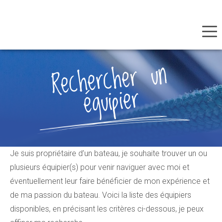
Panneau de gestion des cookies
Aller
Rechercher
un
au
équipier
contenu
principal
Je suis propriétaire d’un bateau, je souhaite trouver un ou
plusieurs équipier(s) pour venir naviguer avec moi et
éventuellement leur faire bénéficier de mon expérience et
de ma passion du bateau. Voici la liste des équipiers
disponibles, en précisant les critères ci-dessous, je peux