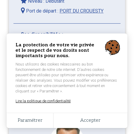
Niveau : Débutant
Port de départ :
PORT DU CROUESTY
Ses disponibilités :
PORT DU CROUESTY
La protection de votre vie privée
et le respect de vos droits sont
Disponible tout le temps
importants pour nous.
Bonjour, Libre pendant cette période là. De
Nous utilisons des cookies nécessaires au bon
préférence à la journée. Cordialement
fonctionnement de notre site internet. D’autres cookies
peuvent être utilisées pour optimiser votre expérience ou
Christian Galés
réaliser des analyses. Vous pouvez modifier vos préférences
cookies et retirer votre consentement à tout moment en
LUI PROPOSER UNE NAVIGATION
cliquant sur « Paramétrer ».
Lire la politique de confidentialité
Paramétrer
Accepter