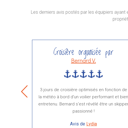
Les derniers avis postés par les équipiers ayant
proprié
ar
Croisière organisée par
Bernard V.
on avec
3 jours de croisière optimisés en fonction de
 infinies,
la météo à bord d'un voilier performant et bie
ansmettre,
entretenu. Bernard s'est révélé être un skippe
rogresser
passionné !
 semaine
Avis de
Lydia
 tant au