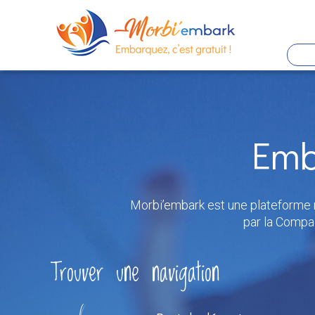
Panneau de gestion des cookies
Aller
au
contenu
Emb
principal
Morbi’embark est une plateforme n
par la Compa
Trouver une navigation