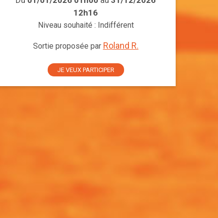
Du
01/01/2026 01h00
au
31/12/2026
12h16
Niveau souhaité : Indifférent
Roland R.
Sortie proposée par
JE VEUX PARTICIPER