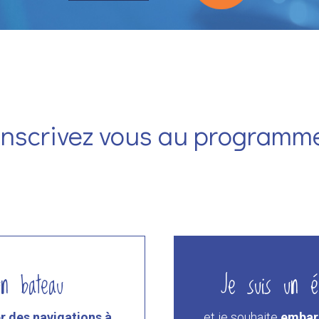
Inscrivez vous au programm
un bateau
Je suis un é
r des navigations à
et je souhaite
embarq