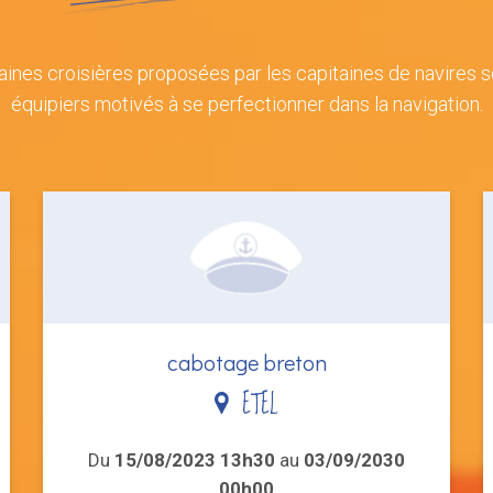
aines croisières proposées par les capitaines de navires 
équipiers motivés à se perfectionner dans la navigation.
cabotage breton
ETEL
Du
15/08/2023 13h30
au
03/09/2030
00h00