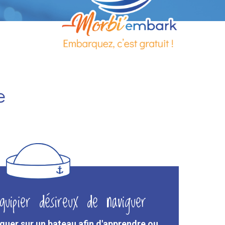
e
quipier désireux de naviguer
uer sur un bateau afin d'apprendre ou