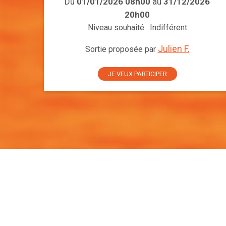
Du
01/01/2026 08h00
au
31/12/2026
20h00
Niveau souhaité : Indifférent
Julien F.
Sortie proposée par
JE VEUX PARTICIPER