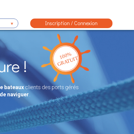
Inscription / Connexion
re !
de bateaux
clients des ports gérés
 de naviguer
..