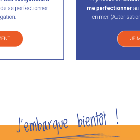
de se perfectionner
me perfectionner
au 
gation.
en mer. (Autorisatio
MENT
JE 
J’embarque bientôt !