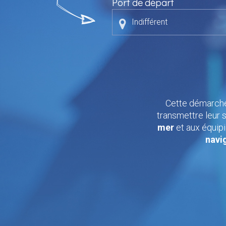
Port de départ
Indifférent
Cette démarche
transmettre leur s
mer
et aux équipi
navi