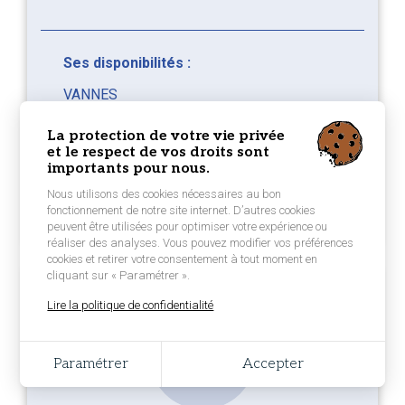
Ses disponibilités :
VANNES
Disponible tout le temps
La protection de votre vie privée
ARZAL CAMOEL
et le respect de vos droits sont
Disponible tout le temps
importants pour nous.
LUI PROPOSER UNE NAVIGATION
Nous utilisons des cookies nécessaires au bon
fonctionnement de notre site internet. D’autres cookies
peuvent être utilisées pour optimiser votre expérience ou
réaliser des analyses. Vous pouvez modifier vos préférences
cookies et retirer votre consentement à tout moment en
cliquant sur « Paramétrer ».
Lire la politique de confidentialité
Paramétrer
Accepter