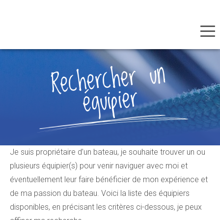
Panneau de gestion des cookies
Aller
Rechercher
un
au
équipier
contenu
principal
Je suis propriétaire d’un bateau, je souhaite trouver un ou
plusieurs équipier(s) pour venir naviguer avec moi et
éventuellement leur faire bénéficier de mon expérience et
de ma passion du bateau. Voici la liste des équipiers
disponibles, en précisant les critères ci-dessous, je peux