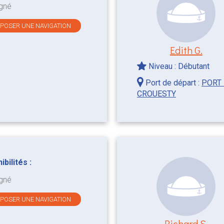
gné
OPOSER UNE NAVIGATION
Edith G.
Niveau : Débutant
Port de départ :
PORT
CROUESTY
bilités :
gné
OPOSER UNE NAVIGATION
Richard S.