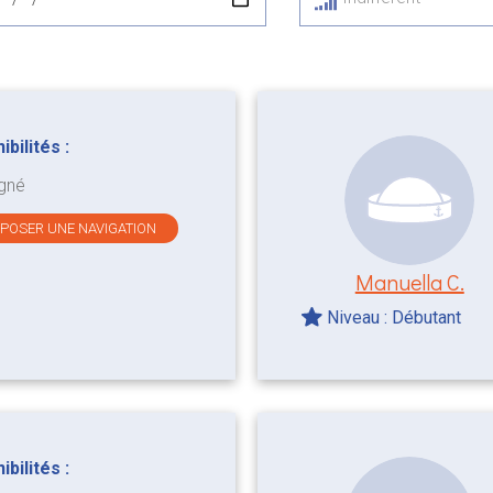
bilités :
gné
OPOSER UNE NAVIGATION
Manuella C.
Niveau : Débutant
bilités :