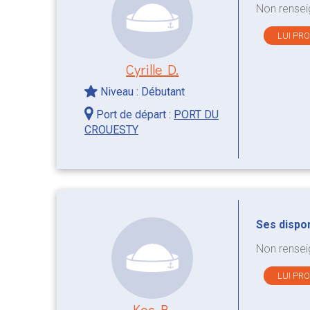
Non rensei
LUI PR
Cyrille D.
Niveau : Débutant
Port de départ :
PORT DU
CROUESTY
Ses disponi
Non rensei
LUI PR
Koc B.