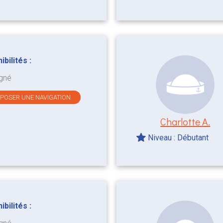
bilités :
gné
OPOSER UNE NAVIGATION
Charlotte A.
Niveau : Débutant
bilités :