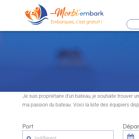
Panneau de gestion des cookies
Aller
au
contenu
principal
Je suis propriétaire d’un bateau, je souhaite trouver 
ma passion du bateau. Voici la liste des équipiers disp
Port
Dépar
Indifférent