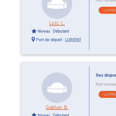
Non rensei
LUI PR
Loïc L.
Niveau : Débutant
Port de départ :
LORIENT
Ses disponi
Non rensei
LUI PR
Gaëtan B.
Niveau : Débutant