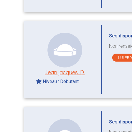
Ses disponi
Non rensei
LUI PR
Jean jacques D.
Niveau : Débutant
Ses disponi