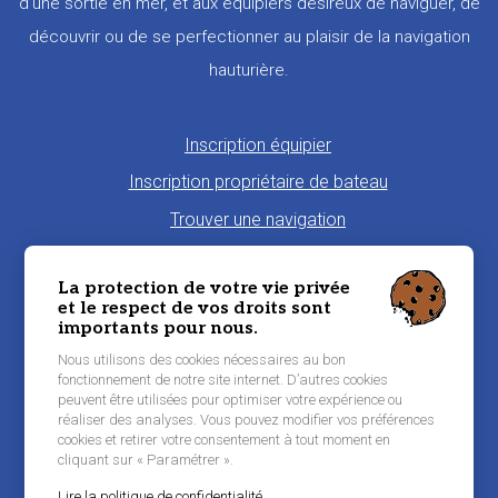
d’une sortie en mer, et aux équipiers désireux de naviguer, de
découvrir ou de se perfectionner au plaisir de la navigation
hauturière.
Pied
Inscription équipier
de
Inscription propriétaire de bateau
page
Trouver une navigation
Proposer une navigation
La protection de votre vie privée
La charte Morbi'Embark
et le respect de vos droits sont
importants pour nous.
Niveau de pratique maritime
Nous utilisons des cookies nécessaires au bon
Conditions générales d'utilisation
fonctionnement de notre site internet. D’autres cookies
peuvent être utilisées pour optimiser votre expérience ou
Contacter Morbi’Embark
réaliser des analyses. Vous pouvez modifier vos préférences
Mentions légales
cookies et retirer votre consentement à tout moment en
cliquant sur « Paramétrer ».
Lire la politique de confidentialité