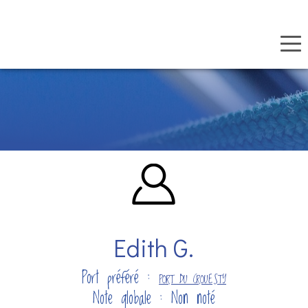
Panneau de gestion des cookies
Aller
au
contenu
principal
Edith G.
Port préféré :
PORT DU CROUESTY
Note globale : Non noté