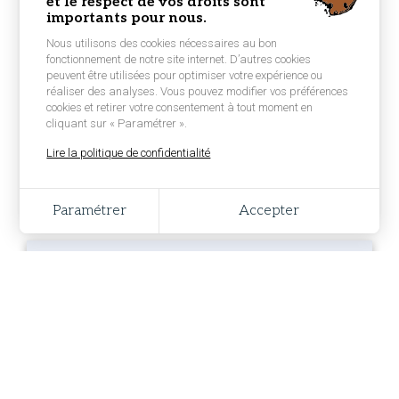
Niveau : Débutant
et le respect de vos droits sont
importants pour nous.
Port de départ :
VANNES
Nous utilisons des cookies nécessaires au bon
fonctionnement de notre site internet. D’autres cookies
peuvent être utilisées pour optimiser votre expérience ou
réaliser des analyses. Vous pouvez modifier vos préférences
Ses disponibilités :
cookies et retirer votre consentement à tout moment en
cliquant sur « Paramétrer ».
Non renseigné
Lire la politique de confidentialité
LUI PROPOSER UNE NAVIGATION
Paramétrer
Accepter
Celina L.