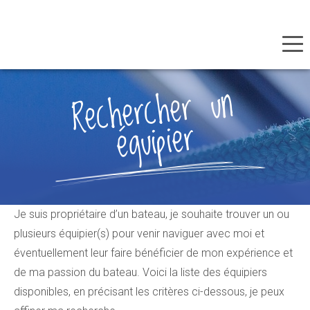
Panneau de gestion des cookies
Aller
Rechercher
un
au
équipier
contenu
principal
Je suis propriétaire d’un bateau, je souhaite trouver un ou
plusieurs équipier(s) pour venir naviguer avec moi et
éventuellement leur faire bénéficier de mon expérience et
de ma passion du bateau. Voici la liste des équipiers
disponibles, en précisant les critères ci-dessous, je peux