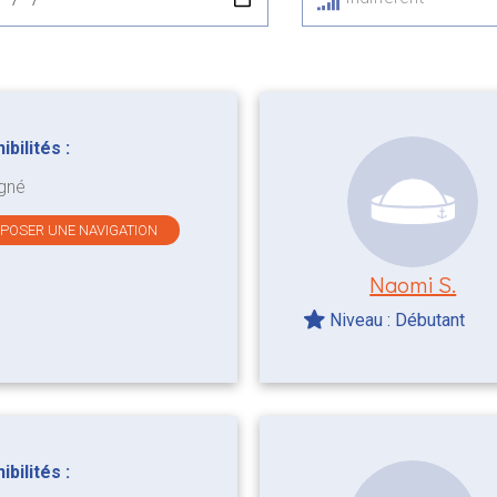
bilités :
gné
OPOSER UNE NAVIGATION
Naomi S.
Niveau : Débutant
bilités :