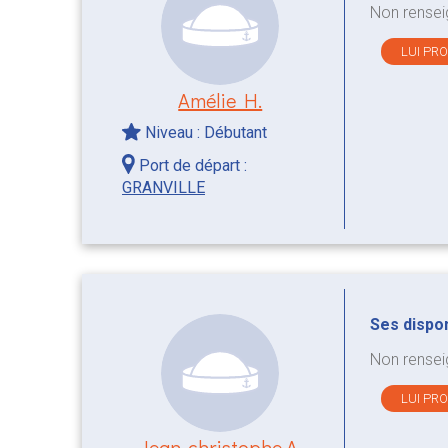
Non rensei
LUI PR
Amélie H.
Niveau : Débutant
Port de départ :
GRANVILLE
Ses disponi
Non rensei
LUI PR
Jean-christophe A.