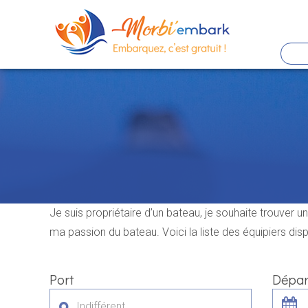
Panneau de gestion des cookies
Aller
au
contenu
principal
Je suis propriétaire d’un bateau, je souhaite trouver 
ma passion du bateau. Voici la liste des équipiers disp
Port
Dépar
Indifférent