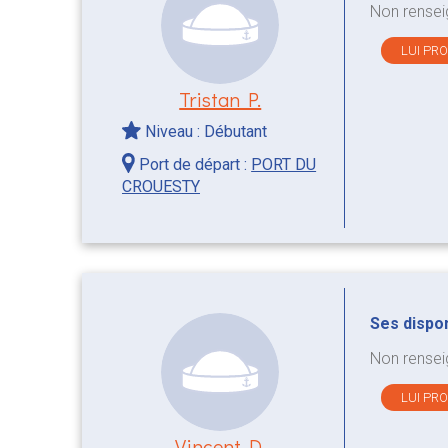
Non rensei
LUI PR
Tristan P.
Niveau : Débutant
Port de départ :
PORT DU
CROUESTY
Ses disponi
Non rensei
LUI PR
Vincent D.