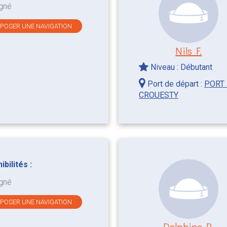
gné
OPOSER UNE NAVIGATION
Nils F.
Niveau : Débutant
Port de départ :
PORT
CROUESTY
bilités :
gné
OPOSER UNE NAVIGATION
Delphine R.