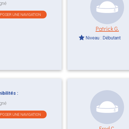
gné
OPOSER UNE NAVIGATION
Patrick G.
Niveau : Débutant
bilités :
gné
OPOSER UNE NAVIGATION
Fred C.