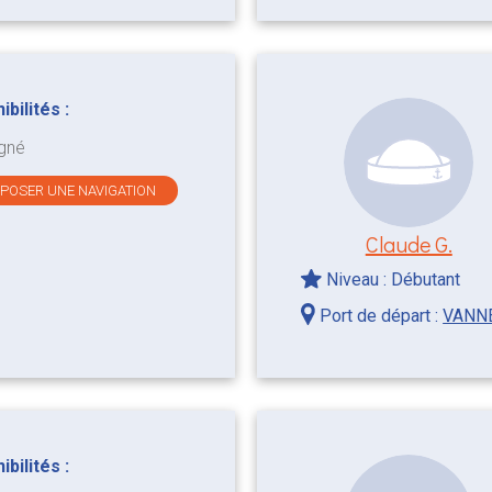
bilités :
gné
OPOSER UNE NAVIGATION
Claude G.
Niveau : Débutant
Port de départ :
VANN
bilités :