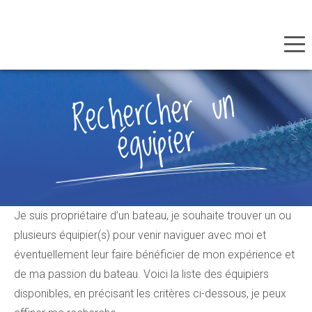
Panneau de gestion des cookies
Aller
Rechercher
un
au
équipier
contenu
principal
Je suis propriétaire d’un bateau, je souhaite trouver un ou
plusieurs équipier(s) pour venir naviguer avec moi et
éventuellement leur faire bénéficier de mon expérience et
de ma passion du bateau. Voici la liste des équipiers
disponibles, en précisant les critères ci-dessous, je peux