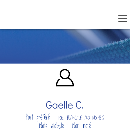
Panneau de gestion des cookies
Aller
au
contenu
principal
Gaelle C.
Port préféré :
PORT BLANC/ILE AUX MOINES
Note globale : Non noté