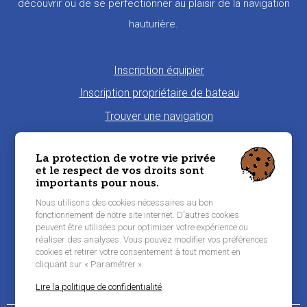
découvrir ou de se perfectionner au plaisir de la navigation
hauturière.
Pied
Inscription équipier
de
Inscription propriétaire de bateau
page
Trouver une navigation
Proposer une navigation
La protection de votre vie privée
La charte Morbi'Embark
et le respect de vos droits sont
importants pour nous.
Niveau de pratique maritime
Nous utilisons des cookies nécessaires au bon
Conditions générales d'utilisation
fonctionnement de notre site internet. D’autres cookies
peuvent être utilisées pour optimiser votre expérience ou
Contacter Morbi’Embark
réaliser des analyses. Vous pouvez modifier vos préférences
Mentions légales
cookies et retirer votre consentement à tout moment en
cliquant sur « Paramétrer ».
Lire la politique de confidentialité