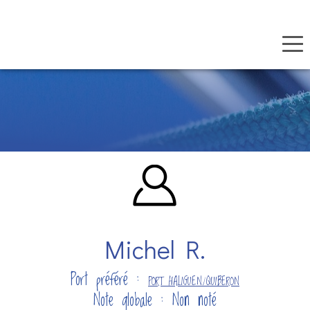
Panneau de gestion des cookies
Aller
au
contenu
principal
Michel R.
Port préféré :
PORT HALIGUEN/QUIBERON
Note globale : Non noté