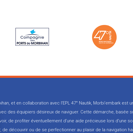
ihan, et en collaboration avec l’EPL 47° Nautik, Morbi’embark est
 avec des équipiers désireux de naviguer. Cette démarche, basée su
voir, de profiter éventuellement d’une aide précieuse lors d’une so
, de découvrir ou de se perfectionner au plaisir de la navigation ha