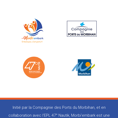
Initié par la Compagnie des Ports du Morbihan, et en
collaboration avec l’EPL 47° Nautik, Morbi’embark est une