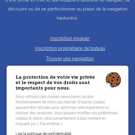
d’une sortie en mer, et aux équipiers désireux de naviguer, de
découvrir ou de se perfectionner au plaisir de la navigation
hauturière.
Pied
Inscription équipier
de
Inscription propriétaire de bateau
page
Trouver une navigation
Proposer une navigation
La protection de votre vie privée
La charte Morbi'Embark
et le respect de vos droits sont
importants pour nous.
Niveau de pratique maritime
Nous utilisons des cookies nécessaires au bon
Conditions générales d'utilisation
fonctionnement de notre site internet. D’autres cookies
peuvent être utilisées pour optimiser votre expérience ou
Contacter Morbi’Embark
réaliser des analyses. Vous pouvez modifier vos préférences
Mentions légales
cookies et retirer votre consentement à tout moment en
cliquant sur « Paramétrer ».
Lire la politique de confidentialité