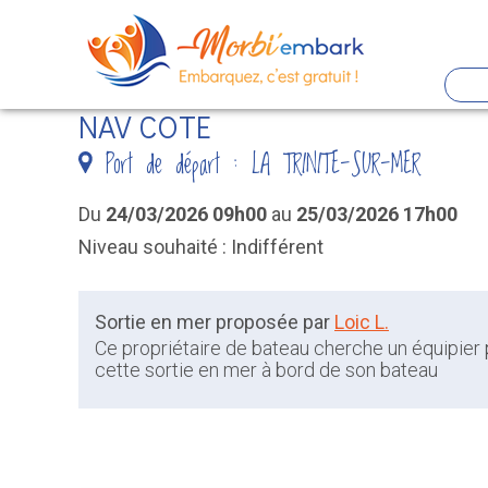
Panneau de gestion des cookies
NAV COTE
Aller
Port de départ : LA TRINITE-SUR-MER
au
contenu
Du
24/03/2026 09h00
au
25/03/2026 17h00
principal
Niveau souhaité : Indifférent
Sortie en mer proposée par
Loic L.
Ce propriétaire de bateau cherche un équipier
cette sortie en mer à bord de son bateau