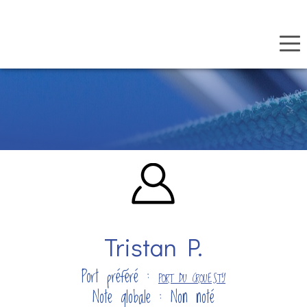
Panneau de gestion des cookies
Aller
au
contenu
principal
Tristan P.
Port préféré :
PORT DU CROUESTY
Note globale : Non noté