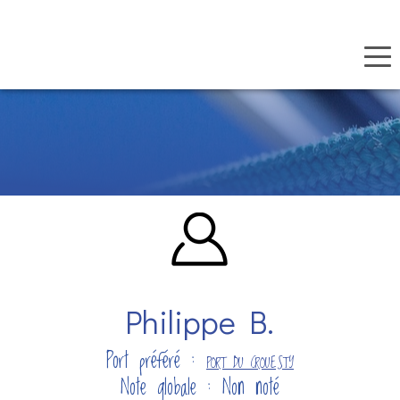
Panneau de gestion des cookies
Aller
au
contenu
principal
Philippe B.
Port préféré :
PORT DU CROUESTY
Note globale : Non noté