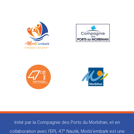
Initié par la Compagnie des Ports du Morbihan, et en
collaboration avec l’EPL 47° Nautik, Morbi’embark est une