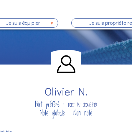
Je suis équipier
Je suis propriétaire
Olivier N.
Port préféré :
PORT DU CROUESTY
Note globale : Non noté