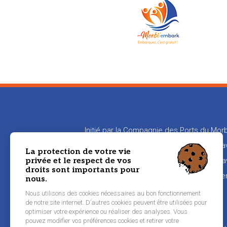
Initié par la Compagnie des Ports du Morb
en relation les propriétaires de bateaux
La protection de votre vie
privée et le respect de vos
aux propriétaires de transmettre leur sa
droits sont importants pour
naviguer
nous.
Nous utilisons des cookies nécessaires au bon fonctionnement
de notre site internet. D’autres cookies peuvent être utilisées pour
Pied
optimiser votre expérience ou réaliser des analyses. Vous
Inscription équipier
pouvez modifier vos préférences cookies et retirer votre
de