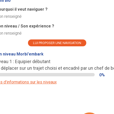
ni bio
urquoi il veut naviguer ?
n renseigné
n niveau / Son expérience ?
n renseigné
LUI PROPOSER UNE NAVIGATION
n niveau Morbi'embark
veau 1 : Equipier débutant
 déplacer sur un trajet choisi et encadré par un chef de b
0%
s d'informations sur les niveaux