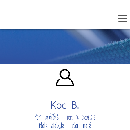
Panneau de gestion des cookies
Aller
au
contenu
principal
Koc B.
Port préféré :
PORT DU CROUESTY
Note globale : Non noté