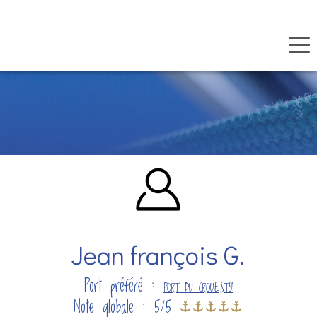
Panneau de gestion des cookies
Aller
au
contenu
principal
Jean françois G.
Port préféré :
PORT DU CROUESTY
Note globale : 5/5