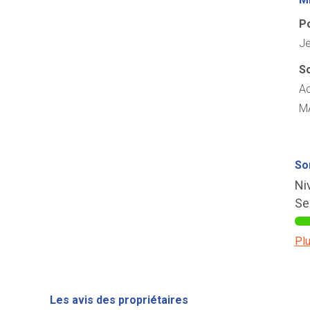
Po
Je
So
Ac
MA
So
Ni
Se
Plu
Les avis des propriétaires