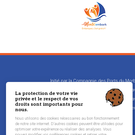
Initié par la Compagnie des Ports du Morb
en relation les propriétaires de bateaux
La protection de votre vie
privée et le respect de vos
aux propriétaires de transmettre leur sa
droits sont importants pour
naviguer
nous.
Nous utilisons des cookies nécessaires au bon fonctionnement
de notre site internet. D’autres cookies peuvent être utilisées pour
Pied
optimiser votre expérience ou réaliser des analyses. Vous
Inscription équipier
pouvez modifier vos préférences cookies et retirer votre