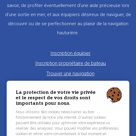
savoir, de profiter éventuellement d’une aide précieuse lors
d’une sortie en mer, et aux équipiers désireux de naviguer, de
découvrir ou de se perfectionner au plaisir de la navigation
hauturière.
Pied
Inscription équipier
de
Inscription propriétaire de bateau
page
Trouver une navigation
Proposer une navigation
La protection de votre vie privée
La charte Morbi'Embark
et le respect de vos droits sont
importants pour nous.
Niveau de pratique maritime
Nous utilisons des cookies nécessaires au bon
Conditions générales d'utilisation
fonctionnement de notre site internet. D’autres cookies
peuvent être utilisées pour optimiser votre expérience ou
Contacter Morbi’Embark
réaliser des analyses. Vous pouvez modifier vos préférences
Mentions légales
cookies et retirer votre consentement à tout moment en