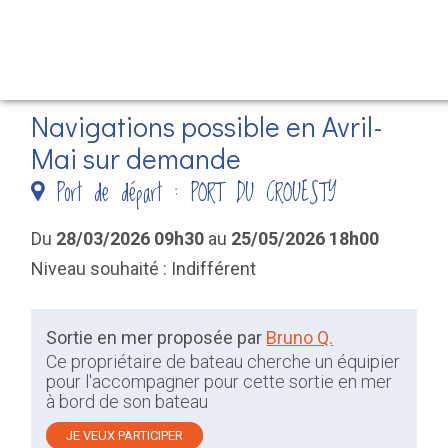
Panneau de gestion des cookies
Aller
Navigations possible en Avril-
au
Mai sur demande
contenu
Port de départ : PORT DU CROUESTY
principal
Du
28/03/2026 09h30
au
25/05/2026 18h00
Niveau souhaité : Indifférent
Sortie en mer proposée par
Bruno Q.
Ce propriétaire de bateau cherche un équipier
pour l'accompagner pour cette sortie en mer
à bord de son bateau
JE VEUX PARTICIPER