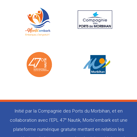
Initié par la Compagnie des Ports du Morbihan, et en
collaboration avec l’EPL 47° Nautik, Morbi’embark est une
plateforme numérique gratuite mettant en relation les