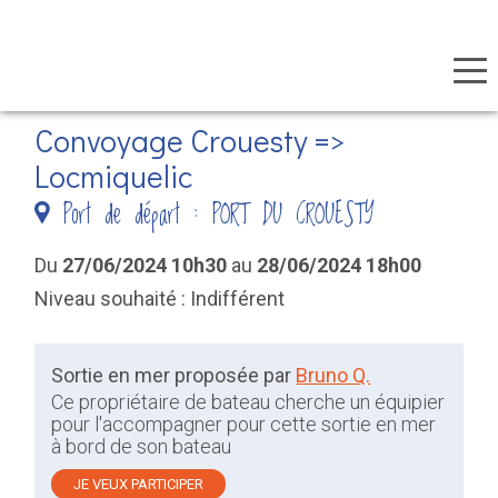
Panneau de gestion des cookies
Aller
Convoyage Crouesty =>
au
Locmiquelic
contenu
Port de départ : PORT DU CROUESTY
principal
Du
27/06/2024 10h30
au
28/06/2024 18h00
Niveau souhaité : Indifférent
Sortie en mer proposée par
Bruno Q.
Ce propriétaire de bateau cherche un équipier
pour l'accompagner pour cette sortie en mer
à bord de son bateau
JE VEUX PARTICIPER