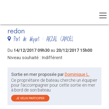
Panneau de gestion des cookies
Aller
redon
au
Port de départ : ARZAL CAMOEL
contenu
principal
Du
14/12/2017 09h30
au
20/12/2017 15h00
Niveau souhaité : Indifférent
Sortie en mer proposée par
Dominique L.
Ce propriétaire de bateau cherche un équipier
pour l'accompagner pour cette sortie en mer
à bord de son bateau
JE VEUX PARTICIPER