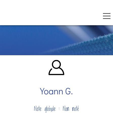
Panneau de gestion des cookies
Aller
au
contenu
principal
Yoann G.
Note globale : Non noté