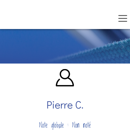
Panneau de gestion des cookies
Aller
au
contenu
principal
Pierre C.
Note globale : Non noté