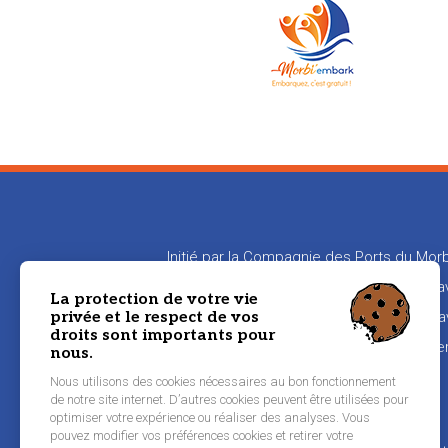
Initié par la Compagnie des Ports du Morb
en relation les propriétaires de bateaux
La protection de votre vie
privée et le respect de vos
aux propriétaires de transmettre leur sa
droits sont importants pour
naviguer
nous.
Nous utilisons des cookies nécessaires au bon fonctionnement
de notre site internet. D’autres cookies peuvent être utilisées pour
Pied
optimiser votre expérience ou réaliser des analyses. Vous
Inscription équipier
pouvez modifier vos préférences cookies et retirer votre
de