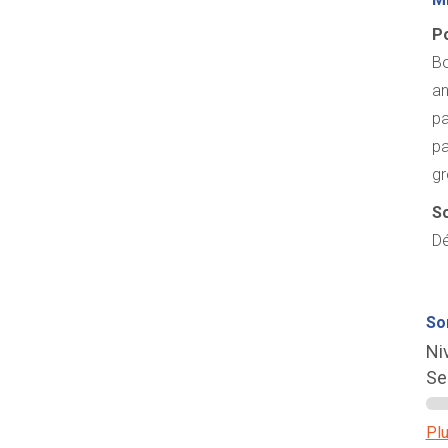
Po
Bo
an
pa
pa
gr
So
Dé
So
Ni
Se
Plu