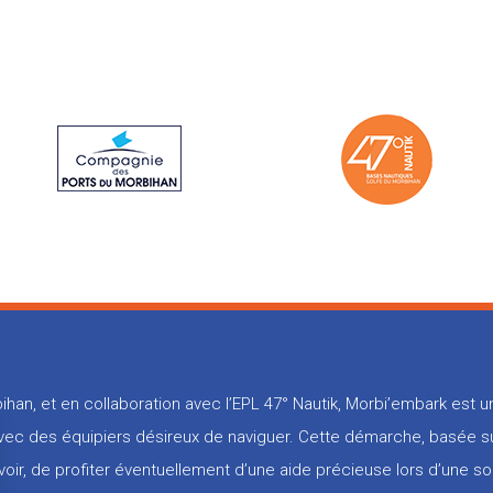
ihan, et en collaboration avec l’EPL 47° Nautik, Morbi’embark est
 avec des équipiers désireux de naviguer. Cette démarche, basée su
voir, de profiter éventuellement d’une aide précieuse lors d’une so