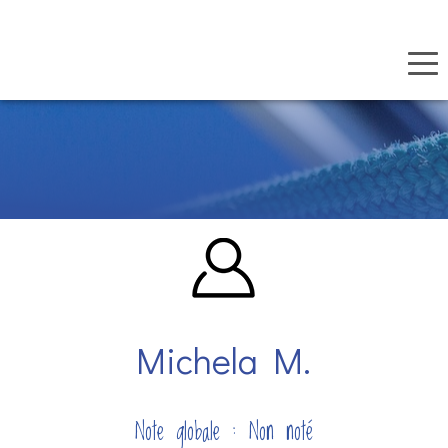
Panneau de gestion des cookies
Aller
au
contenu
principal
Michela M.
Note globale : Non noté