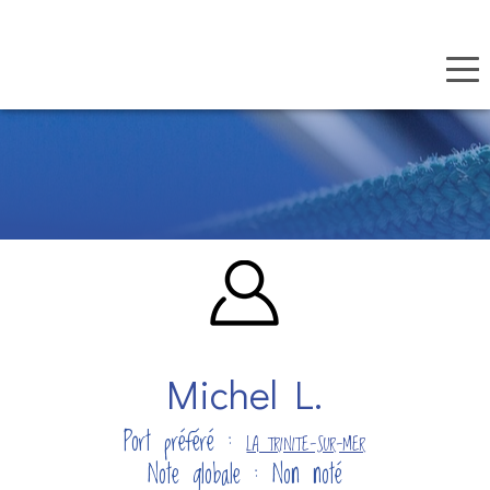
Panneau de gestion des cookies
Aller
au
contenu
principal
Michel L.
Port préféré :
LA TRINITE-SUR-MER
Note globale : Non noté