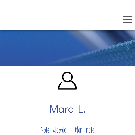
Panneau de gestion des cookies
Aller
au
contenu
principal
Marc L.
Note globale : Non noté