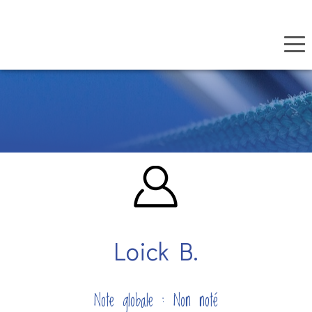
Panneau de gestion des cookies
Aller
au
contenu
principal
Loick B.
Note globale : Non noté