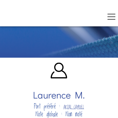
Panneau de gestion des cookies
Aller
au
contenu
principal
Laurence M.
Port préféré :
ARZAL CAMOEL
Note globale : Non noté