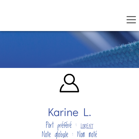
Panneau de gestion des cookies
Aller
au
contenu
principal
Karine L.
Port préféré :
LORIENT
Note globale : Non noté