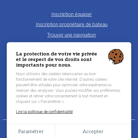
Pied
Inscription équipier
de
Inscription propriétaire de bateau
page
Trouver une navigation
Proposer une navigation
La protection de votre vie privée
La charte Morbi'Embark
et le respect de vos droits sont
importants pour nous.
Niveau de pratique maritime
Nous utilisons des cookies nécessaires au bon
Conditions générales d'utilisation
fonctionnement de notre site internet. D’autres cookies
peuvent être utilisées pour optimiser votre expérience ou
Contacter Morbi’Embark
réaliser des analyses. Vous pouvez modifier vos préférences
Mentions légales
cookies et retirer votre consentement à tout moment en
cliquant sur « Paramétrer ».
Lire la politique de confidentialité
© 2026 Morbi’Embark - Tous droits réservés -
Mentions légales
Paramétrer
Accepter
Grouplive, agence de création de sites Internet