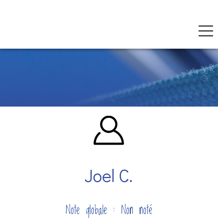
Panneau de gestion des cookies
Aller
au
contenu
principal
Joel C.
Note globale : Non noté