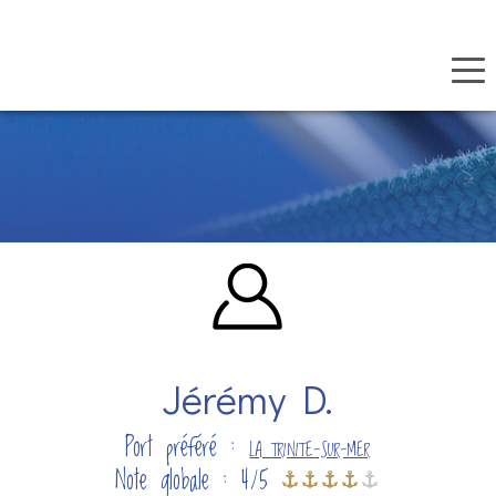
Panneau de gestion des cookies
Aller
au
contenu
principal
Jérémy D.
Port préféré :
LA TRINITE-SUR-MER
Note globale : 4/5