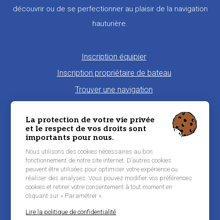
découvrir ou de se perfectionner au plaisir de la navigation
hauturière.
Pied
Inscription équipier
de
Inscription propriétaire de bateau
page
Trouver une navigation
Proposer une navigation
La protection de votre vie privée
La charte Morbi'Embark
et le respect de vos droits sont
importants pour nous.
Niveau de pratique maritime
Nous utilisons des cookies nécessaires au bon
Conditions générales d'utilisation
fonctionnement de notre site internet. D’autres cookies
peuvent être utilisées pour optimiser votre expérience ou
Contacter Morbi’Embark
réaliser des analyses. Vous pouvez modifier vos préférences
Mentions légales
cookies et retirer votre consentement à tout moment en
cliquant sur « Paramétrer ».
Lire la politique de confidentialité