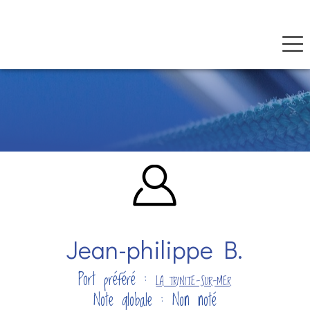
Panneau de gestion des cookies
Aller
au
contenu
principal
Jean-philippe B.
Port préféré :
LA TRINITE-SUR-MER
Note globale : Non noté