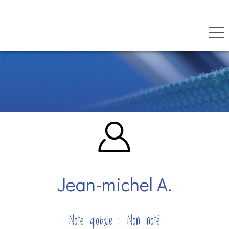
Panneau de gestion des cookies
Aller
au
contenu
principal
Jean-michel A.
Note globale : Non noté