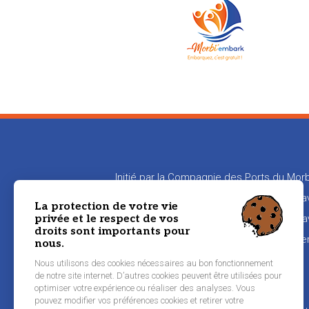
Initié par la Compagnie des Ports du Morb
en relation les propriétaires de bateaux
La protection de votre vie
privée et le respect de vos
aux propriétaires de transmettre leur sa
droits sont importants pour
naviguer
nous.
Nous utilisons des cookies nécessaires au bon fonctionnement
de notre site internet. D’autres cookies peuvent être utilisées pour
Pied
optimiser votre expérience ou réaliser des analyses. Vous
Inscription équipier
pouvez modifier vos préférences cookies et retirer votre
de