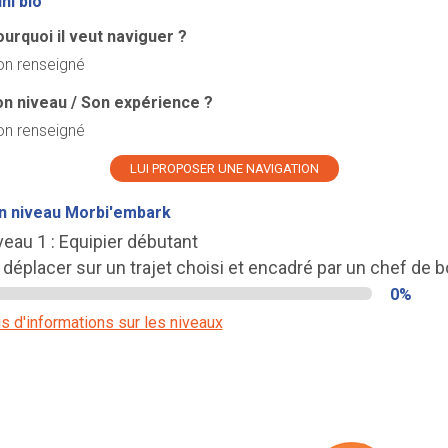
ni bio
urquoi il veut naviguer ?
n renseigné
n niveau / Son expérience ?
n renseigné
LUI PROPOSER UNE NAVIGATION
n niveau Morbi'embark
veau 1 : Equipier débutant
 déplacer sur un trajet choisi et encadré par un chef de b
0%
s d'informations sur les niveaux