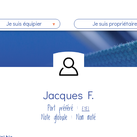
Je suis équipier
Je suis propriétaire
Jacques F.
Port préféré :
ETEL
Note globale : Non noté