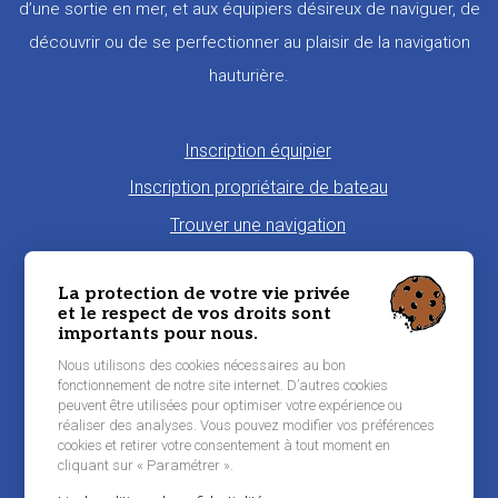
d’une sortie en mer, et aux équipiers désireux de naviguer, de
découvrir ou de se perfectionner au plaisir de la navigation
hauturière.
Pied
Inscription équipier
de
Inscription propriétaire de bateau
page
Trouver une navigation
Proposer une navigation
La protection de votre vie privée
La charte Morbi'Embark
et le respect de vos droits sont
importants pour nous.
Niveau de pratique maritime
Nous utilisons des cookies nécessaires au bon
Conditions générales d'utilisation
fonctionnement de notre site internet. D’autres cookies
peuvent être utilisées pour optimiser votre expérience ou
Contacter Morbi’Embark
réaliser des analyses. Vous pouvez modifier vos préférences
Mentions légales
cookies et retirer votre consentement à tout moment en
cliquant sur « Paramétrer ».