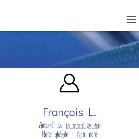
Panneau de gestion des cookies
Aller
au
contenu
principal
François L.
Amarré au
LA TRINITE-SUR-MER
Note globale : Non noté