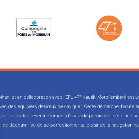
ihan, et en collaboration avec l’EPL 47° Nautik, Morbi’embark est
 avec des équipiers désireux de naviguer. Cette démarche, basée su
voir, de profiter éventuellement d’une aide précieuse lors d’une so
, de découvrir ou de se perfectionner au plaisir de la navigation ha