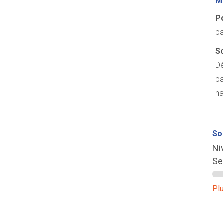
Mi
Po
pa
So
Dé
pa
na
So
Ni
Se
Plu