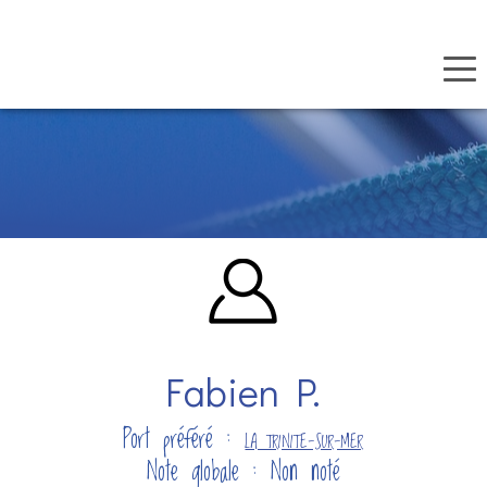
Panneau de gestion des cookies
Aller
au
contenu
principal
Fabien P.
Port préféré :
LA TRINITE-SUR-MER
Note globale : Non noté