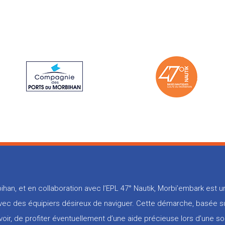
ihan, et en collaboration avec l’EPL 47° Nautik, Morbi’embark est
 avec des équipiers désireux de naviguer. Cette démarche, basée su
voir, de profiter éventuellement d’une aide précieuse lors d’une so