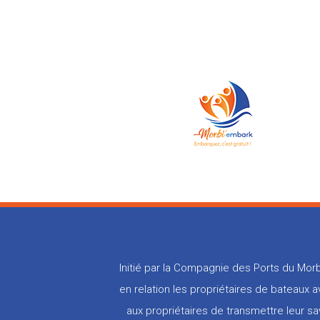
Initié par la Compagnie des Ports du Morb
en relation les propriétaires de bateaux
aux propriétaires de transmettre leur sa