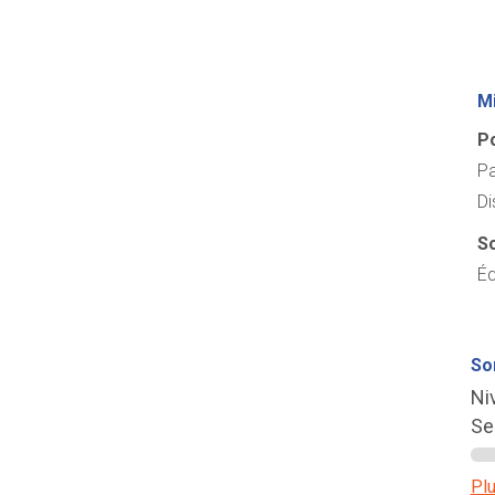
Mi
Po
Pa
Di
So
Éq
So
Ni
Se
Plu