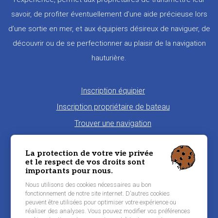
savoir, de profiter éventuellement d’une aide précieuse lors
d’une sortie en mer, et aux équipiers désireux de naviguer, de
découvrir ou de se perfectionner au plaisir de la navigation
hauturière.
Pied
Inscription équipier
de
Inscription propriétaire de bateau
page
Trouver une navigation
Proposer une navigation
La protection de votre vie privée
La charte Morbi'Embark
et le respect de vos droits sont
importants pour nous.
Niveau de pratique maritime
Nous utilisons des cookies nécessaires au bon
Conditions générales d'utilisation
fonctionnement de notre site internet. D’autres cookies
peuvent être utilisées pour optimiser votre expérience ou
Contacter Morbi’Embark
réaliser des analyses. Vous pouvez modifier vos préférences