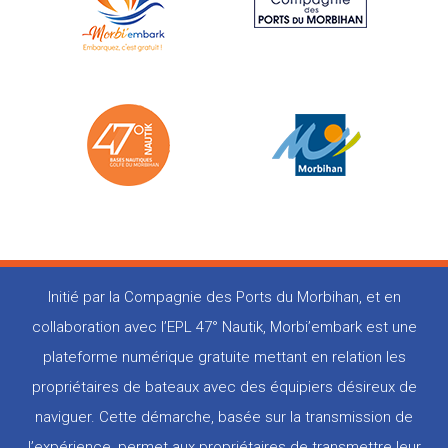
Initié par la Compagnie des Ports du Morbihan, et en
collaboration avec l’EPL 47° Nautik, Morbi’embark est une
plateforme numérique gratuite mettant en relation les
propriétaires de bateaux avec des équipiers désireux de
naviguer. Cette démarche, basée sur la transmission de
l’expérience, permet aux propriétaires de transmettre leur