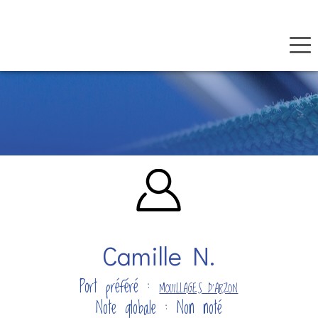
Panneau de gestion des cookies
Aller
au
contenu
principal
Camille N.
Port préféré :
MOUILLAGES D'ARZON
Note globale : Non noté