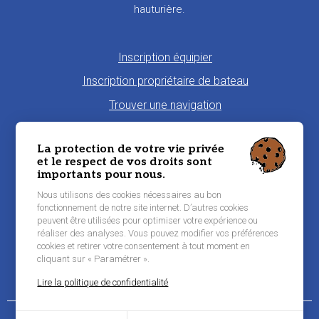
hauturière.
Pied
Inscription équipier
de
Inscription propriétaire de bateau
page
Trouver une navigation
Proposer une navigation
La protection de votre vie privée
La charte Morbi'Embark
et le respect de vos droits sont
importants pour nous.
Niveau de pratique maritime
Nous utilisons des cookies nécessaires au bon
Conditions générales d'utilisation
fonctionnement de notre site internet. D’autres cookies
peuvent être utilisées pour optimiser votre expérience ou
Contacter Morbi’Embark
réaliser des analyses. Vous pouvez modifier vos préférences
Mentions légales
cookies et retirer votre consentement à tout moment en
cliquant sur « Paramétrer ».
Lire la politique de confidentialité